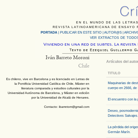
EN EL MUNDO DE LAS LETRAS
REVISTA LATINOAMERICANA DE ENSAYO F
PORTADA
|
PUBLICAR EN ESTE SITIO
|
AUTOR@S
|
ARCHIV
VER EXTRACTOS DE TODOS
Iván Barreto Moroni
Artículos del auto
Chile
TITULO
Es chileno, vive en Barcelona y es licenciado en Letras de
Maquinarias de destr
la Pontificia Universidad Católica de Chile, Máster en
cuerpo en 2666, de 
literatura comparada y estudios culturales por la
Universidad Autónoma de Barcelona, y Máster en edición
por la Universidad de Alcalá de Henares.
El encuentro con la 
Contacto: ibarretom@gmail.com
Deseo, posmodernida
Detectives Salvajes
La pérdida del orige
Germán Marín.