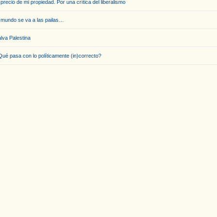
 precio de mi propiedad. Por una crítica del liberalismo
 mundo se va a las pailas…
lva Palestina
ué pasa con lo políticamente (in)correcto?