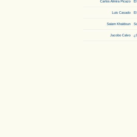
Carlos Almira Picazo
El
Luis Casado
El
Salam Khaldoun
Sa
Jacobo Calvo
¿Q