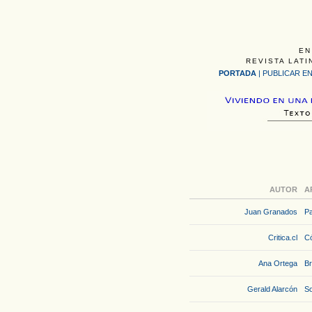
EN
REVISTA LATI
PORTADA
|
PUBLICAR EN
AUTOR
A
Juan Granados
Pa
Critica.cl
Có
Ana Ortega
Br
Gerald Alarcón
So