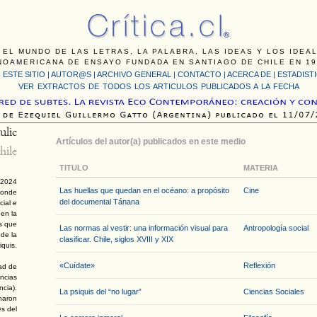
 EL MUNDO DE LAS LETRAS, LA PALABRA, LAS IDEAS Y LOS IDEA
NOAMERICANA DE ENSAYO FUNDADA EN SANTIAGO DE CHILE EN 19
 ESTE SITIO
|
AUTOR@S
|
ARCHIVO GENERAL
|
CONTACTO
|
ACERCA DE |
ESTADIST
VER EXTRACTOS DE TODOS LOS ARTICULOS PUBLICADOS A LA FECHA
ulic
Artículos del autor(a) publicados en este medio
hile
TITULO
MATERIA
 2024
Las huellas que quedan en el océano: a propósito
Cine
donde
del documental Tánana
cial e
 en la
as que
Las normas al vestir: una información visual para
Antropología social
 de la
clasificar. Chile, siglos XVIII y XIX
iquis.
«Cuídate»
Reflexión
dad de
encias
ncia).
La psiquis del “no lugar”
Ciencias Sociales
onaron
es del