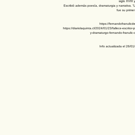
siglo XVIII 
Escribió además poesía, dramaturgia y narrativa. “
fue su primer 
https://fernandofranulicde
https://diariolaquinta.cl/2024/01/23/fallece-escritor-
y-dramaturgo-fernando-franulic-
Info actualizada el 26/0