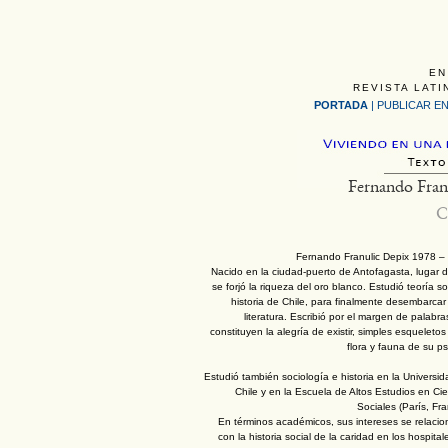
EN
REVISTA LATI
PORTADA
|
PUBLICAR EN
Fernando Fran
C
Fernando Franulic Depix 1978 –
Nacido en la ciudad-puerto de Antofagasta, lugar 
se forjó la riqueza del oro blanco. Estudió teoría so
historia de Chile, para finalmente desembarcar
literatura. Escribió por el margen de palabr
constituyen la alegría de existir, simples esqueletos
flora y fauna de su ps
Estudió también sociología e historia en la Universi
Chile y en la Escuela de Altos Estudios en Ci
Sociales (París, Fra
En términos académicos, sus intereses se relaci
con la historia social de la caridad en los hospital