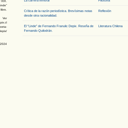
La carrera inmoral
Filosofía
y XIX.
Linde”
libro.
Crítica de la razón periodística. Brevísimas notas
Reflexión
desde otra racionalidad.
Ver
pix.cl
El “Linde” de Fernando Franulic Depix. Reseña de
Literatura Chilena
poeta-
Fernando Quilodrán.
depix/
1/2024