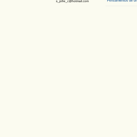
Pensamientos de un
s_jofre_c@hotmail.com