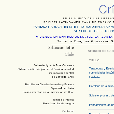
EN EL MUNDO DE LAS LETRAS
REVISTA LATINOAMERICANA DE ENSAYO F
PORTADA
|
PUBLICAR EN ESTE SITIO
|
AUTOR@S
|
ARCHIV
VER EXTRACTOS DE TODOS
Sebastián Jofre
Artículos del auto
Chile
TITULO
Sebastián Ignacio Jofre Contreras
Terapeutas y Esenio
Chileno, médico cirujano en el Servicio de salud
comunidades históri
metropolitano central
clásicas.
de Santiago, Chile
Bachiller en Ciencias Naturales y Exactas
Corolario de la situa
Diplomado en Latin
Estudios hechos en la Universidad de Chile
Sobre el proceso de
Temas de Interés:
Filosofía e historia antigua
Pensamientos de un
Contacto: