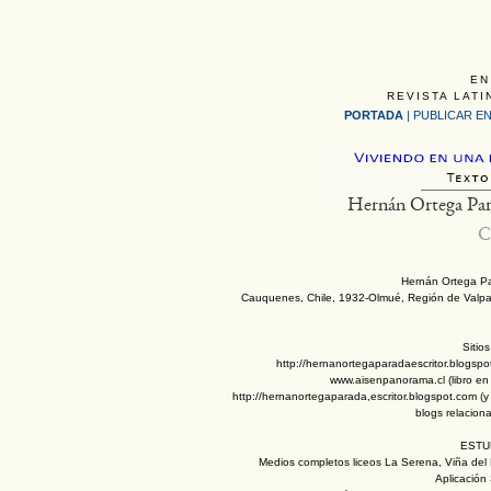
EN
REVISTA LATI
PORTADA
|
PUBLICAR EN
Hernán Ortega Pa
C
Hernán Ortega P
Cauquenes, Chile, 1932-Olmué, Región de Valpa
Sitio
http://hernanortegaparadaescritor.blogsp
www.aisenpanorama.cl (libro en
http://hernanortegaparada,escritor.blogspot.com (y
blogs relacion
ESTU
Medios completos liceos La Serena, Viña del 
Aplicación