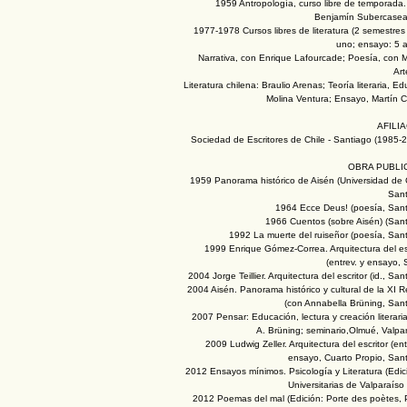
1959 Antropología, curso libre de temporada.
Benjamín Subercasea
1977-1978 Cursos libres de literatura (2 semestre
uno; ensayo: 5 a
Narrativa, con Enrique Lafourcade; Poesía, con 
Art
Literatura chilena: Braulio Arenas; Teoría literaria, E
Molina Ventura; Ensayo, Martín C
AFILI
Sociedad de Escritores de Chile - Santiago (1985-
OBRA PUBLI
1959 Panorama histórico de Aisén (Universidad de 
Sant
1964 Ecce Deus! (poesía, Sant
1966 Cuentos (sobre Aisén) (Sant
1992 La muerte del ruiseñor (poesía, San
1999 Enrique Gómez-Correa. Arquitectura del es
(entrev. y ensayo, 
2004 Jorge Teillier. Arquitectura del escritor (id., San
2004 Aisén. Panorama histórico y cultural de la XI 
(con Annabella Brüning, Sant
2007 Pensar: Educación, lectura y creación literari
A. Brüning; seminario,Olmué, Valpa
2009 Ludwig Zeller. Arquitectura del escritor (ent
ensayo, Cuarto Propio, Sant
2012 Ensayos mínimos. Psicología y Literatura (Edi
Universitarias de Valparaís
2012 Poemas del mal (Edición: Porte des poètes, P