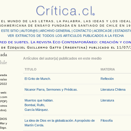
 EL MUNDO DE LAS LETRAS, LA PALABRA, LAS IDEAS Y LOS IDEA
NOAMERICANA DE ENSAYO FUNDADA EN SANTIAGO DE CHILE EN 19
 ESTE SITIO
|
AUTOR@S
|
ARCHIVO GENERAL
|
CONTACTO
|
ACERCA DE |
ESTADIST
VER EXTRACTOS DE TODOS LOS ARTICULOS PUBLICADOS A LA FECHA
rada
Artículos del autor(a) publicados en este medio
hile
TITULO
MATERIA
arada
El Grito de Munch.
Reflexión
raíso
2022
Nicanor Parra, Sermones y Prédicas.
Literatura Chilena
s web:
ot.com
Muertos que hablan.
Literatura
 PDF)
Bombal, Rulfo,
 otros
García Márquez.
ados).
DIOS
La idea de Dios en la globalización. A propósito de
Filosofía
Mar y
Martín Cerda.
 Stgo.