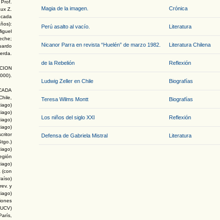
 Prof.
Magia de la imagen.
Crónica
ux Z.
s cada
ños):
Perú asalto al vacío.
Literatura
Miguel
eche;
Nicanor Parra en revista “Huelén” de marzo 1982.
Literatura Chilena
duardo
erda.
de la Rebelión
Reflexión
ACION
2000).
Ludwig Zeller en Chile
Biografías
CADA
Chile,
Teresa Wilms Montt
Biografías
iago)
iago)
Los niños del siglo XXI
Reflexión
iago)
tiago)
critor
Defensa de Gabriela Mistral
Literatura
Stgo.)
tiago)
Región
iago)
a (con
raíso)
rev. y
iago)
ciones
o UCV)
arís,