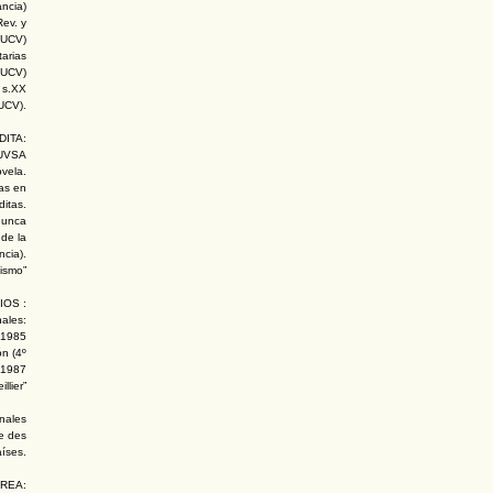
ancia)
Rev. y
 UCV)
tarias
 UCV)
l s.XX
 UCV).
DITA:
 EUVSA
ovela.
as en
ditas.
 nunca
 de la
cia).
ismo”
IOS :
ales:
 1985
n (4º
. 1987
llier”
onales
e des
íses.
ÁREA: