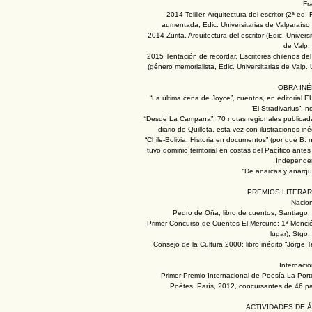
Fr
2014 Teillier. Arquitectura del escritor (2ª ed. 
aumentada, Edic. Universitarias de Valparaíso
2014 Zurita. Arquitectura del escritor (Edic. Universi
de Valp.
2015 Tentación de recordar. Escritores chilenos de
(género memorialista, Edic. Universitarias de Valp.
OBRA INÉ
“La última cena de Joyce”, cuentos, en editorial
“El Stradivarius”, n
“Desde La Campana”, 70 notas regionales publicad
diario de Quillota, esta vez con ilustraciones iné
“Chile-Bolivia. Historia en documentos” (por qué B.
tuvo dominio territorial en costas del Pacífico antes
Independen
“De anarcas y anarqu
PREMIOS LITERAR
Nacion
Pedro de Oña, libro de cuentos, Santiago,
Primer Concurso de Cuentos El Mercurio: 1ª Menció
lugar), Stgo
Consejo de la Cultura 2000: libro inédito “Jorge Tei
Internaci
Primer Premio Internacional de Poesía La Port
Poètes, París, 2012, concursantes de 46 pa
ACTIVIDADES DE 