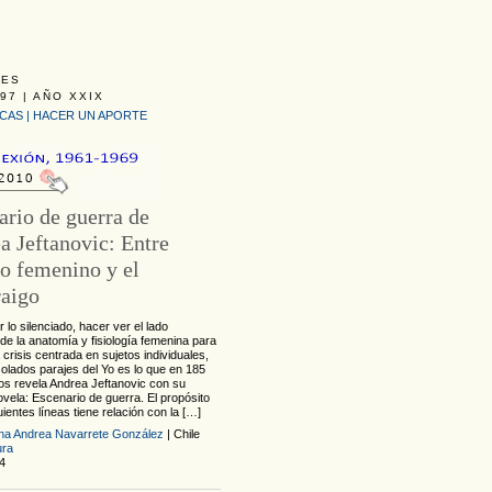
LES
97 | AÑO XXIX
ICAS
|
HACER UN APORTE
ario de guerra de
a Jeftanovic: Entre
jo femenino y el
raigo
 lo silenciado, hacer ver el lado
de la anatomía y fisiología femenina para
 crisis centrada en sujetos individuales,
solados parajes del Yo es lo que en 185
os revela Andrea Jeftanovic con su
vela: Escenario de guerra. El propósito
uientes líneas tiene relación con la […]
ina Andrea Navarrete González
| Chile
ura
4