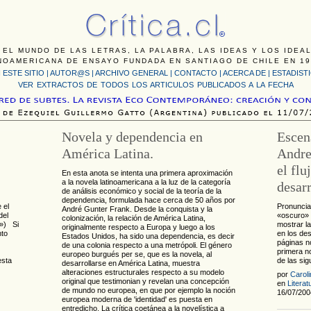
 EL MUNDO DE LAS LETRAS, LA PALABRA, LAS IDEAS Y LOS IDEA
NOAMERICANA DE ENSAYO FUNDADA EN SANTIAGO DE CHILE EN 19
 ESTE SITIO
|
AUTOR@S
|
ARCHIVO GENERAL
|
CONTACTO
|
ACERCA DE |
ESTADIST
VER EXTRACTOS DE TODOS LOS ARTICULOS PUBLICADOS A LA FECHA
Novela y dependencia en
Escen
América Latina.
Andre
el flu
En esta anota se intenta una primera aproximación
a la novela latinoamericana a la luz de la categoría
desar
de análisis económico y social de la teoría de la
dependencia, formulada hace cerca de 50 años por
 el
Pronunciar
André Gunter Frank. Desde la conquista y la
del
«oscuro» 
colonización, la relación de América Latina,
a») Si
mostrar la
originalmente respecto a Europa y luego a los
nto
en los de
Estados Unidos, ha sido una dependencia, es decir
páginas n
de una colonia respecto a una metrópoli. El género
primera no
europeo burgués per se, que es la novela, al
esta
de las sig
desarrollarse en América Latina, muestra
alteraciones estructurales respecto a su modelo
por
Carol
original que testimonian y revelan una concepción
en
Literat
de mundo no europea, en que por ejemplo la noción
16/07/200
europea moderna de 'identidad' es puesta en
entredicho. La crítica coetánea a la novelística a