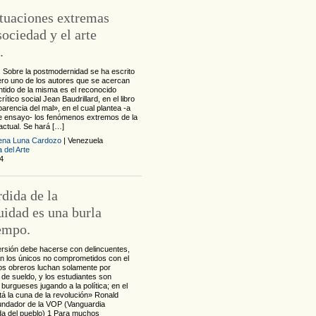
ituaciones extremas
sociedad y el arte
.
Sobre la postmodernidad se ha escrito
ro uno de los autores que se acercan
ntido de la misma es el reconocido
crítico social Jean Baudrillard, en el libro
arencia del mal», en el cual plantea -a
 ensayo- los fenómenos extremos de la
actual. Se hará […]
ena Luna Cardozo
| Venezuela
a del Arte
4
rdida de la
uidad es una burla
iempo.
rsión debe hacerse con delincuentes,
n los únicos no comprometidos con el
los obreros luchan solamente por
de sueldo, y los estudiantes son
urgueses jugando a la política; en el
á la cuna de la revolución» Ronald
undador de la VOP (Vanguardia
a del pueblo) 1 Para muchos