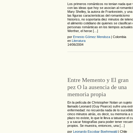
Los primeros románticos no tenian nada que 
con las ideas que hoy se asocian al romantic
Mary Shelley, la autora de Frankestein, y una
las figuras caracteristicas del romanticismo
historico, no soportaria diez minutos de telen
el alimento cotidiano de quienes se clasifica
personas románticas en los tiempos actuales
Werther, el heroe […]
por
Ernesto Gómez Mendoza
| Colombia
en
Literatura
14/06/2004
Entre Memento y El gran
pez O la ausencia de una
memoria propia
En la película de Christopher Nolan un sujeto
llamado Leonard (Guy Pearce) sufre una ext
enfermedad: no recuerda nada de lo sucedid
cinco minutos atrás, es decir, su memoria a c
plazo no existe, lo que le lleva a tatuarse el c
y a sacar fotografías para poder tener recue
propios. Se muestra, entonces, una […]
por
Leonardo Escobar Boehmwald
| Chile