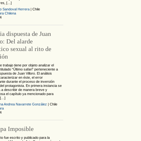
res, […]
io Sandoval Herrera
| Chile
ura Chilena
4
ia dispuesta de Juan
o: Del alarde
tico sexual al rito de
ión
e trabajo tiene por objeto analizar el
 titulado “Último safari” perteneciente a
spuesta de Juan Villoro. El análisis
aracterizar en éste, el error
nte durante el proceso de inversión
del protagonista. En primera instancia se
 a describir de manera breve y
sa el capítulo ya mencionado para
 […]
ina Andrea Navarrete González
| Chile
ura
4
pa Imposible
to fue escrito y publicado para la