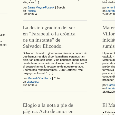
ello, a su […]
historiado
por
Jaime Vieyra-Poseck
| Suecia
por
Anton
en
Política
en
Literat
30/06/2004
27/06/200
La desintegración del ser
Mater
en “Farabeuf o la crónica
Villor
a lo
de un instante” de
iniciá
or
lo, en
Salvador Elizondo.
sumis
Salvador Elizondo ¿Cómo nos daremos cuenta de
El present
que hemos recaído si por la mañana estamos tan
capítulo 4
bien, tan café con leche, y no podemos medir hasta
Materia di
dónde hemos recaído en el sueño o en la ducha? Y
pretende c
si sospechamos lo recayente de nuestro estado,
predomina
¿cómo nos rehabilitaremos? Julio Cortázar, “Me
formativa 
caigo y me levanto”. […]
procederá
compendio
por
Manuel Oñat Parra
| Chile
proceder,
en
Literatura
16/06/2004
por
Carol
en
Literat
16/06/200
Elogio a la nota a pie de
El Ma
página. Acto de amor en
● Este tex