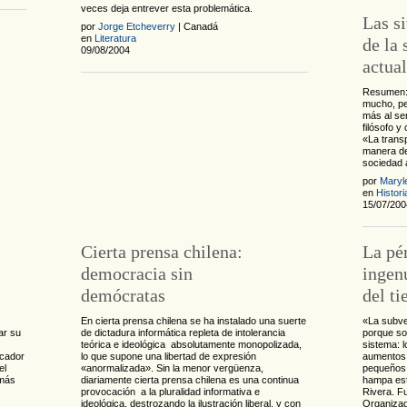
veces deja entrever esta problemática.
Las s
por
Jorge Etcheverry
| Canadá
en
Literatura
de la 
09/08/2004
actual
Resumen: 
mucho, pe
más al se
filósofo y 
«La transp
manera de
sociedad 
por
Maryl
en
Histori
15/07/200
Cierta prensa chilena:
La pé
democracia sin
ingen
demócratas
del t
En cierta prensa chilena se ha instalado una suerte
«La subve
ar su
de dictadura informática repleta de intolerancia
porque so
teórica e ideológica absolutamente monopolizada,
sistema: 
icador
lo que supone una libertad de expresión
aumentos 
el
«anormalizada». Sin la menor vergüenza,
pequeños b
 más
diariamente cierta prensa chilena es una continua
hampa est
provocación a la pluralidad informativa e
Rivera. F
ideológica, destrozando la ilustración liberal, y con
Organizad