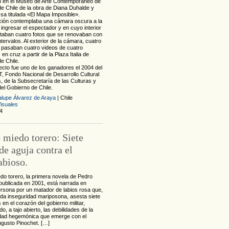
ón en el Museo de Arte Contemporáneo de
de Chile de la obra de Diana Duhalde y
sa titulada «El Mapa Imposible».
ación contemplaba una cámara oscura a la
ingresar el espectador y en cuyo interior
taban cuatro fotos que se renovaban con
intervalos. Al exterior de la cámara, cuatro
 pasaban cuatro videos de cuatro
 en cruz a partir de la Plaza Italia de
e Chile.
ecto fue uno de los ganadores el 2004 del
Fondo Nacional de Desarrollo Cultural
s, de la Subsecretaría de las Culturas y
del Gobierno de Chile.
lupe Álvarez de Araya
| Chile
isuales
4
 miedo torero: Siete
de aguja contra el
abioso.
do torero, la primera novela de Pedro
publicada en 2001, está narrada en
ersona por un matador de labios rosa que,
oda inseguridad mariposona, asesta siete
en el corazón del gobierno militar,
, a tajo abierto, las debilidades de la
dad hegemónica que emerge con el
ugusto Pinochet. […]