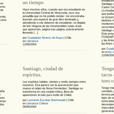
instalaci
un tiempo
ver
Santiago 
ismo.
Carlos Os
Hace muchos años, cuando aun era estudiante en
 de
La instal
la Universidad Central de Venezuela, tuve una
que podía 
pesadilla que no he podido olvidar: me encontraba
ovela,
se proyec
leyendo una especie de gran libro iluminado y,
n como
distintos 
atendiendo a mis deberes de estudiante, no dejaba
.
monitores
de leer ninguna de las innumerables notas al pie
recorridos
que aparecían, página tras página, prácticamente
Santiago d
llenando […]
Este proy
FONDART, 
por
Guadalupe Álvarez de Araya
| Chile
y las Arte
en
Literatura
las Artes 
12/06/2004
por
Guada
en
Artes V
12/06/200
Santiago, ciudad de
Tengo
espíritus.
tacos 
toro r
Los espíritus hablan, sienten y están siempre entre
nosotros. Esa parece ser la aseveración que
Tengo mie
mueve el relato de Nona Fernández. Santiago se
raña
Lemebel, 
transforma en una ciudad mítica, llena de
o
tercera p
apariciones al más puro estilo de Chiloé.
orto
lejos de t
por
Leonardo Escobar Boehmwald
| Chile
uerpo
estocadas 
en
Literatura Chilena
rdos
desnudando
06/06/2004
masculini
general A