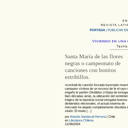
EN
REVISTA LATI
PORTADA
|
PUBLICAR EN
Santa María de las flores
negras o campeonato de
canciones con bonitos
estribillos.
«cocktail de canción forzada inyectado muere
cantautor víctima de un exceso de fe el rayo 
engaño lo partió» Divididos («Sopa de tortug
bien décadas atrás, la utilización del sentimie
trágico de la injusticia social otorgaba buenos
dividendos electorales, el actual sistema de
mercado ha dejado completamente obsoleta 
visión. El modo […]
por
Antonio Sandoval Herrera
| Chile
en
Literatura Chilena
21/08/2004