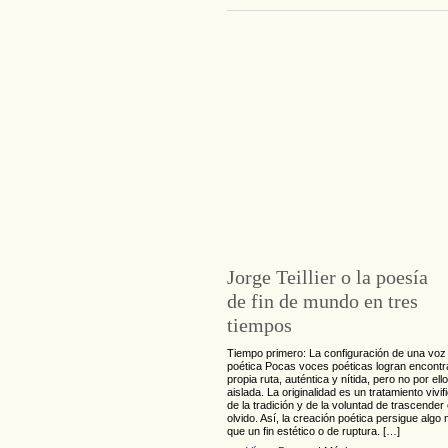
Jorge Teillier o la poesía
de fin de mundo en tres
tiempos
Tiempo primero: La configuración de una voz
poética Pocas voces poéticas logran encontr
propia ruta, auténtica y nítida, pero no por ello
aislada. La originalidad es un tratamiento vivif
de la tradición y de la voluntad de trascender 
olvido. Así, la creación poética persigue algo
que un fin estético o de ruptura. […]