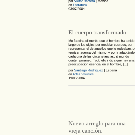
por
Víctor Barrera
| México
en
Literatura
03/07/2004
El cuerpo transformado
Me fascina el interés que el hombre ha tenido 
largo de los siglos por modelar cuerpos, por
representar el de aquellos que lo rodeaban, p
teorizar acerca del mismo, y por ir adaptándo
cada una de las circunstancias, al mundo
contemporáneo. Todo ello indica que hay una
preocupación esencial en el hombre, […]
por
Santiago Rodríguez
| España
en
Artes Visuales
19/06/2004
Nuevo arreglo para una
vieja canción.