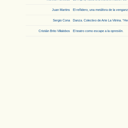
Juan Martins
El reñidero, una metáfora de la venganz
Sergio Cona
Danza. Colectivo de Arte La Vitrina. “H
Cristián Brito Villalobos
El teatro como escape a la opresión.