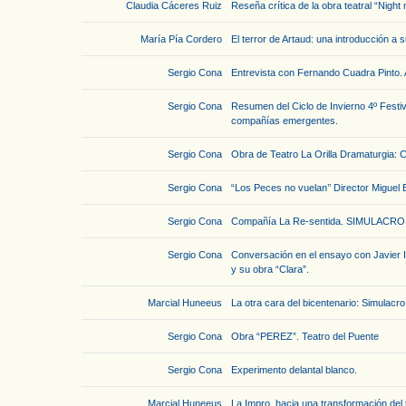
Claudia Cáceres Ruiz
Reseña crítica de la obra teatral “Nig
María Pía Cordero
El terror de Artaud: una introducción a 
Sergio Cona
Entrevista con Fernando Cuadra Pinto. 
Sergio Cona
Resumen del Ciclo de Invierno 4º Festiv
compañías emergentes.
Sergio Cona
Obra de Teatro La Orilla Dramaturgia: C
Sergio Cona
“Los Peces no vuelan’’ Director Miguel
Sergio Cona
Compañía La Re-sentida. SIMULACRO d
Sergio Cona
Conversación en el ensayo con Javier Iba
y su obra “Clara”.
Marcial Huneeus
La otra cara del bicentenario: Simulacr
Sergio Cona
Obra “PEREZ”. Teatro del Puente
Sergio Cona
Experimento delantal blanco.
Marcial Huneeus
La Impro, hacia una transformación del 