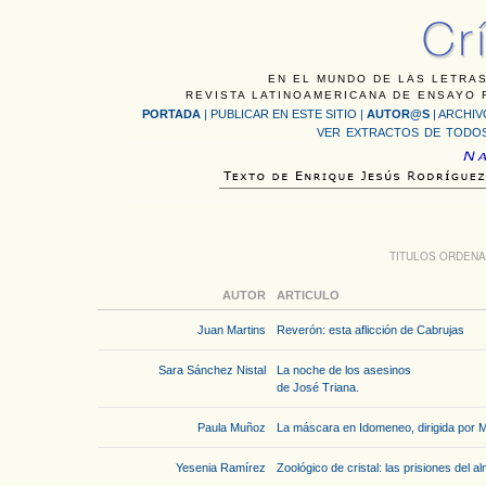
EN EL MUNDO DE LAS LETRAS
REVISTA LATINOAMERICANA DE ENSAYO F
PORTADA
|
PUBLICAR EN ESTE SITIO
|
AUTOR@S
|
ARCHIV
VER EXTRACTOS DE TODOS
TITULOS ORDENA
AUTOR
ARTICULO
Juan Martins
Reverón: esta aflicción de Cabrujas
Sara Sánchez Nistal
La noche de los asesinos
de José Triana.
Paula Muñoz
La máscara en Idomeneo, dirigida por M
Yesenia Ramírez
Zoológico de cristal: las prisiones del a