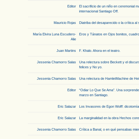
Editor
El sacrificio de un niño en ceremonial m
internacional Santiago Off.
Mauricio Rojas
Diatriba del desaparecido o la crítica a
María Elvira Luna Escudero-
Eros y Tánatos en Ojos bonitos, cuadro
Alie
Juan Martins
F. Khalo. Ahora en el teatro.
Jessenia Chamorro Salas
Una relectura sobre Beckett y el discu
felices y No yo.
Jessenia Chamorro Salas
Una relectura de HamletMachine de Heine
Editor
“Odiar Lo Que Se Ama”. Una sorprende
marzo en Santiago.
Eric Salazar
Los Invasores de Egon Wolff: dicotomía 
Eric Salazar
La marginalidad en la obra Hechos co
Jessenia Chamorro Salas
Crítica a Banal, o en qué pensabas mien