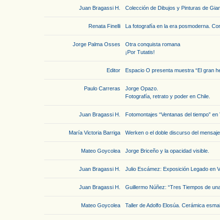
Juan Bragassi H.
Colección de Dibujos y Pinturas de Gianc
Renata Finelli
La fotografía en la era posmoderna. C
Jorge Palma Osses
Otra conquista romana
¡Por Tutatis!
Editor
Espacio O presenta muestra “El gran h
Paulo Carreras
Jorge Opazo.
Fotografía, retrato y poder en Chile.
Juan Bragassi H.
Fotomontajes “Ventanas del tiempo” en 
María Victoria Barriga
Werken o el doble discurso del mensaje
Mateo Goycolea
Jorge Briceño y la opacidad visible.
Juan Bragassi H.
Julio Escámez: Exposición Legado en V
Juan Bragassi H.
Guillermo Núñez: “Tres Tiempos de un
Mateo Goycolea
Taller de Adolfo Elosúa. Cerámica esmal