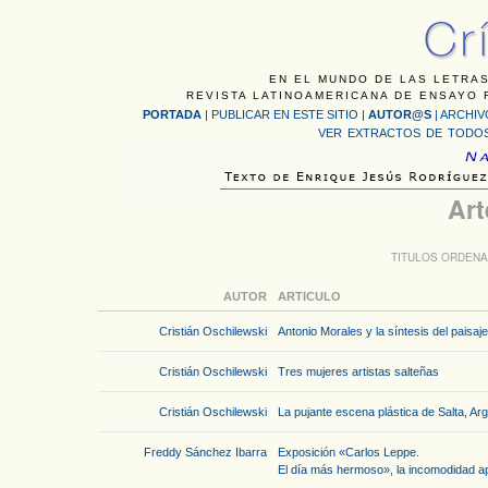
EN EL MUNDO DE LAS LETRAS
REVISTA LATINOAMERICANA DE ENSAYO F
PORTADA
|
PUBLICAR EN ESTE SITIO
|
AUTOR@S
|
ARCHIV
VER EXTRACTOS DE TODOS
Art
TITULOS ORDENA
AUTOR
ARTICULO
Cristián Oschilewski
Antonio Morales y la síntesis del paisaj
Cristián Oschilewski
Tres mujeres artistas salteñas
Cristián Oschilewski
La pujante escena plástica de Salta, Ar
Freddy Sánchez Ibarra
Exposición «Carlos Leppe.
El día más hermoso», la incomodidad ap