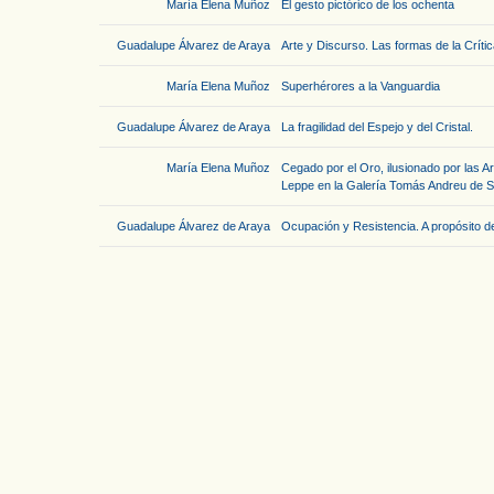
María Elena Muñoz
El gesto pictórico de los ochenta
Guadalupe Álvarez de Araya
Arte y Discurso. Las formas de la Críti
María Elena Muñoz
Superhérores a la Vanguardia
Guadalupe Álvarez de Araya
La fragilidad del Espejo y del Cristal.
María Elena Muñoz
Cegado por el Oro, ilusionado por las Art
Leppe en la Galería Tomás Andreu de Sa
Guadalupe Álvarez de Araya
Ocupación y Resistencia. A propósito d