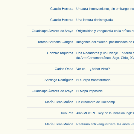
Claudio Herrera
Un aura inconveniente, sin embargo, n
Claudio Herrera
Una lectura desintegrada
Guadalupe Álvarez de Araya
Originalidad y vanguardia en la crítica 
Teresa Bordons Gangas
Imágenes del exceso: posibilidades de 
Gonzalo Arqueros
Dos Nadadores y un Paisaje. En torno a
de Arte Contemporáneo, Stgo. Chile, 09
Carlos Ossa
Ver es… ¿haber visto?
Santiago Rodríguez
El cuerpo transformado
Guadalupe Álvarez de Araya
El Mapa Imposible
María Elena Muñoz
En el nombre de Duchamp
Julio Paz
Alan MOORE. Rey de la Invasion Inglesa
María Elena Muñoz
Realismo anti vanguardista: las artes v