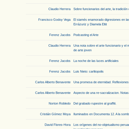
Claudio Herrera
Sobre funcionarios del arte, la tradició
Francisco Godoy Vega
El siamés enamorado digresiones en las 
Errázuriz y Diamela Eltit
Ferenz Jacobs
Podcasting el Arte
Claudio Herrera
Una nota sobre el arte funcionario y el 
de arte joven
Ferenz Jacobs
La noche de las luces artificiales
Ferenz Jacobs
Luis Nieto: carlitopolis
Carlos Alberto Benavente
Una promesa de eternidad. Reflexiones
Carlos Alberto Benavente
Aspecto de una re-sacralizacion. Notas
Norton Robledo
Del grabado rupestre al graffiti.
Cristián Gómez Moya
Iluminados en Documenta 12. A la somb
David Flores-Hora
Los orígenes del no-objetualismo peruan