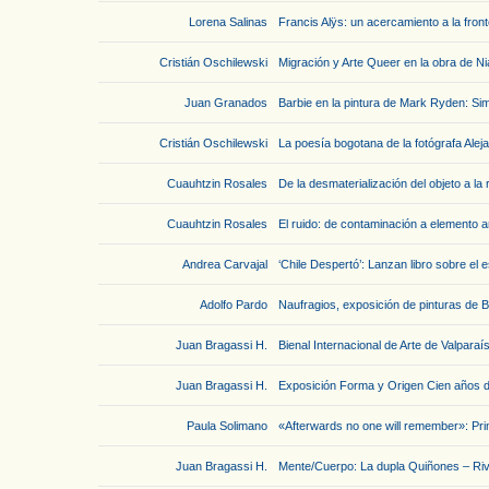
Lorena Salinas
Francis Alÿs: un acercamiento a la fron
Cristián Oschilewski
Migración y Arte Queer en la obra de Ni
Juan Granados
Barbie en la pintura de Mark Ryden: S
Cristián Oschilewski
La poesía bogotana de la fotógrafa Alej
Cuauhtzin Rosales
De la desmaterialización del objeto a la
Cuauhtzin Rosales
El ruido: de contaminación a elemento ar
Andrea Carvajal
‘Chile Despertó’: Lanzan libro sobre el e
Adolfo Pardo
Naufragios, exposición de pinturas de B
Juan Bragassi H.
Bienal Internacional de Arte de Valpara
Juan Bragassi H.
Exposición Forma y Origen Cien años 
Paula Solimano
«Afterwards no one will remember»: Pr
Juan Bragassi H.
Mente/Cuerpo: La dupla Quiñones – Riv