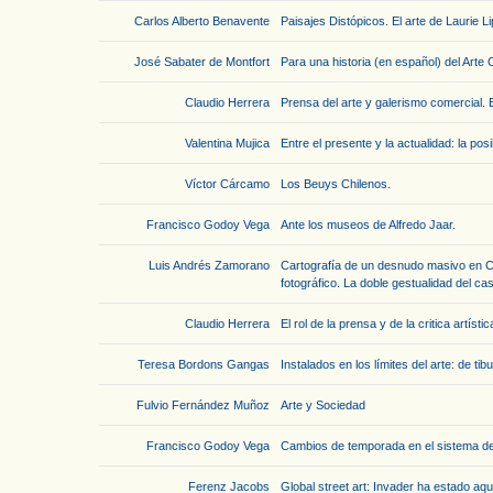
Carlos Alberto Benavente
Paisajes Distópicos. El arte de Laurie Li
José Sabater de Montfort
Para una historia (en español) del Arte 
Claudio Herrera
Prensa del arte y galerismo comercial. E
Valentina Mujica
Entre el presente y la actualidad: la pos
Víctor Cárcamo
Los Beuys Chilenos.
Francisco Godoy Vega
Ante los museos de Alfredo Jaar.
Luis Andrés Zamorano
Cartografía de un desnudo masivo en Chi
fotográfico. La doble gestualidad del c
Claudio Herrera
El rol de la prensa y de la critica artíst
Teresa Bordons Gangas
Instalados en los límites del arte: de ti
Fulvio Fernández Muñoz
Arte y Sociedad
Francisco Godoy Vega
Cambios de temporada en el sistema del
Ferenz Jacobs
Global street art: Invader ha estado aqu