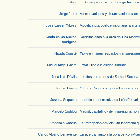
Editor
El Santiago que se fue. Fotografía en l
Jorge Jofre
Aproximaciones y distanciamientos entre 
José Eliézer Mikosz
A poética psicodélica-visionária: a arte
María de las Nieves
Revisitaciones a la obra de Tina Modotti
Rodríguez
Natalia Cousté
Texto e imagen: espacios transgresores
Miguel Ángel Gaete
Lewis Hine y la ciudad sublime.
José Luis Dávila
Los dos corazones de Samuel Segura
Teresa Lousa
O Furor Divinus segundo Francisco de 
Jessica Sequeira
La crítica constructiva de León Ferrari
Marcelo Coddou
Madrid: capital hoy del Impresionismo y
Francisca Castillo
La Percepción del Arte. Un fenómeno q
Carlos Alberto Benavente
Un acercamiento a la obra de Ron Mue