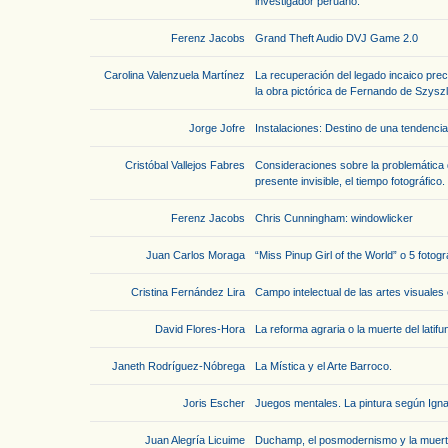
investigador peruano.
Ferenz Jacobs
Grand Theft Audio DVJ Game 2.0
Carolina Valenzuela Martínez
La recuperación del legado incaico pre
la obra pictórica de Fernando de Szysz
Jorge Jofre
Instalaciones: Destino de una tendencia
Cristóbal Vallejos Fabres
Consideraciones sobre la problemática del
presente invisible, el tiempo fotográfico.
Ferenz Jacobs
Chris Cunningham: windowlicker
Juan Carlos Moraga
“Miss Pinup Girl of the World” o 5 fotog
Cristina Fernández Lira
Campo intelectual de las artes visuales 
David Flores-Hora
La reforma agraria o la muerte del latifu
Janeth Rodríguez-Nóbrega
La Mística y el Arte Barroco.
Joris Escher
Juegos mentales. La pintura según Ign
Juan Alegría Licuime
Duchamp, el posmodernismo y la muerte